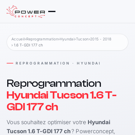
Accueil
›
Reprogrammation
›
Hyundai
›
Tucson
›
2015 - 2018
› 1.6 T-GDI 177 ch
REPROGRAMMATION · HYUNDAI
Reprogrammation
Hyundai Tucson 1.6 T-
GDI 177 ch
Vous souhaitez optimiser votre
Hyundai
Tucson 1.6 T-GDI 177 ch
? Powerconcept,