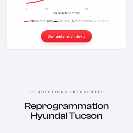
1
2,5
4
5,5
7
régime (×1000 tr/min)
Puissance (ch)
Couple (Nm)
estompé = origine
Demander mon devis
QUESTIONS FRÉQUENTES
Reprogrammation
Hyundai Tucson