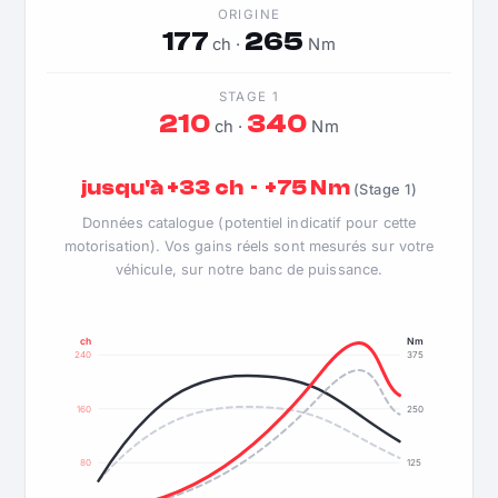
ORIGINE
177
265
ch ·
Nm
STAGE 1
210
340
ch ·
Nm
jusqu'à +33 ch · +75 Nm
(Stage 1)
Données catalogue (potentiel indicatif pour cette
motorisation). Vos gains réels sont mesurés sur votre
véhicule, sur notre banc de puissance.
ch
Nm
240
375
160
250
80
125