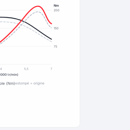
Nm
200
150
75
4
5,5
7
1000 tr/min)
ple (Nm)
estompé = origine