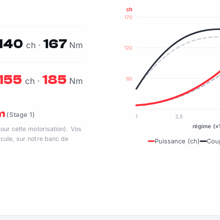
ch
170
140
167
ch ·
Nm
120
155
185
60
ch ·
Nm
Nm
(Stage 1)
1
2,5
régime (×
pour cette motorisation). Vos
cule, sur notre banc de
Puissance (ch)
Cou