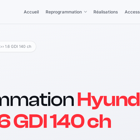
Accueil
Reprogrammation
Réalisations
Access
->
› 1.6 GDI 140 ch
mmation
Hyund
.6 GDI 140 ch