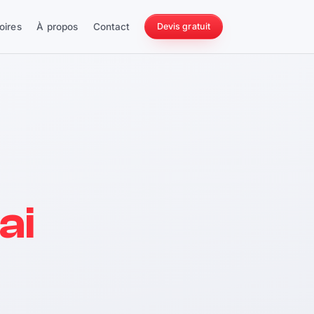
oires
À propos
Contact
Devis gratuit
256 ch
ai
228 Nm