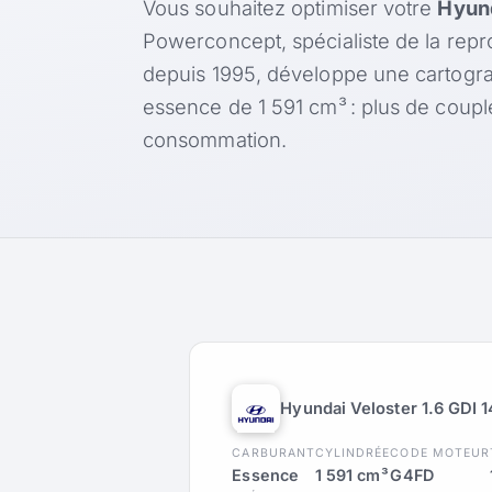
Vous souhaitez optimiser votre
Hyund
Powerconcept, spécialiste de la rep
depuis 1995, développe une cartogr
essence de 1 591 cm³ : plus de coup
consommation.
Hyundai Veloster 1.6 GDI 
CARBURANT
CYLINDRÉE
CODE MOTEUR
Essence
1 591 cm³
G4FD