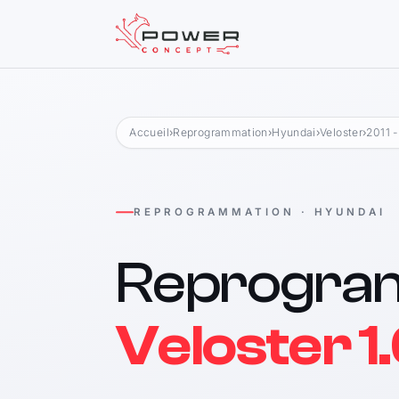
Accueil
›
Reprogrammation
›
Hyundai
›
Veloster
›
2011 
REPROGRAMMATION · HYUNDAI
Reprogra
Veloster 1