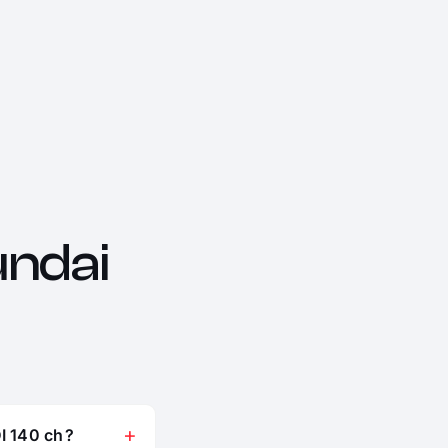
ndai
I 140 ch ?