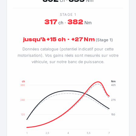
ch ·
Nm
STAGE 1
317
382
ch ·
Nm
jusqu'à +15 ch · +27 Nm
(Stage 1)
Données catalogue (potentiel indicatif pour cette
motorisation). Vos gains réels sont mesurés sur votre
véhicule, sur notre banc de puissance.
ch
Nm
360
425
240
275
120
150
1
2,5
4
5,5
7