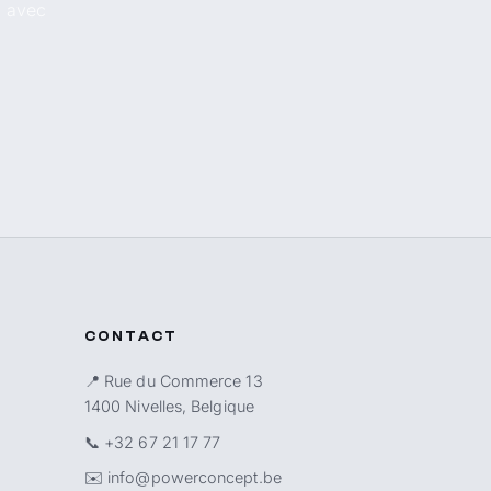
, avec
CONTACT
📍 Rue du Commerce 13
1400 Nivelles, Belgique
📞
+32 67 21 17 77
✉️
info@powerconcept.be