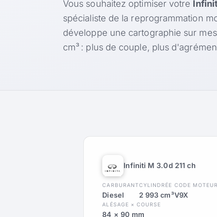
Vous souhaitez optimiser votre
Infin
spécialiste de la reprogrammation mo
développe une cartographie sur mes
cm³ : plus de couple, plus d'agréme
Infiniti M 3.0d 211 ch
CARBURANT
CYLINDRÉE
CODE MOTEU
Diesel
2 993 cm³
V9X
ALÉSAGE × COURSE
84 × 90 mm