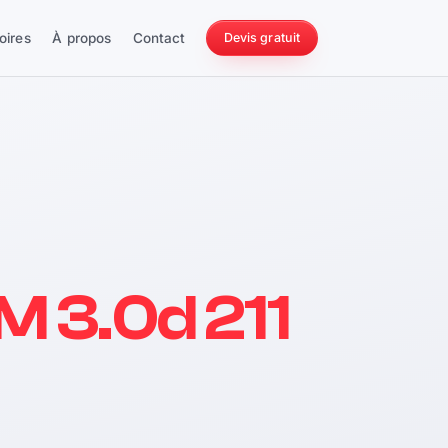
oires
À propos
Contact
Devis gratuit
256 ch
i M 3.0d 211
228 Nm