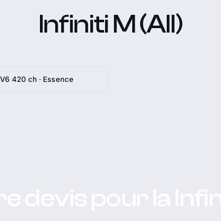
Infiniti M (All)
 V6 420 ch · Essence
e devis pour la Infin