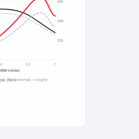
675
450
225
4
5,5
7
1000 tr/min)
ple (Nm)
estompé = origine