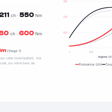
310
211
550
ch ·
Nm
210
80
600
100
ch ·
Nm
 Nm
(Stage 1)
1
2,5
régime (×
pour cette motorisation). Vos
cule, sur notre banc de
Puissance (ch)
Cou