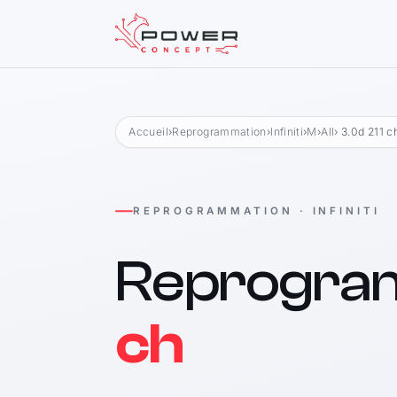
Accueil
›
Reprogrammation
›
Infiniti
›
M
›
All
› 3.0d 211 c
REPROGRAMMATION · INFINITI
Reprogra
ch