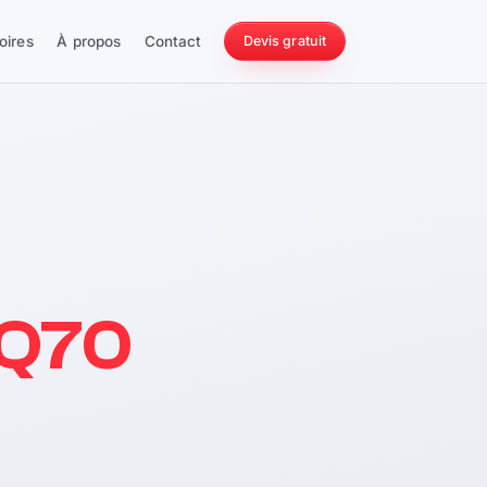
oires
À propos
Contact
Devis gratuit
256 ch
i Q70
228 Nm