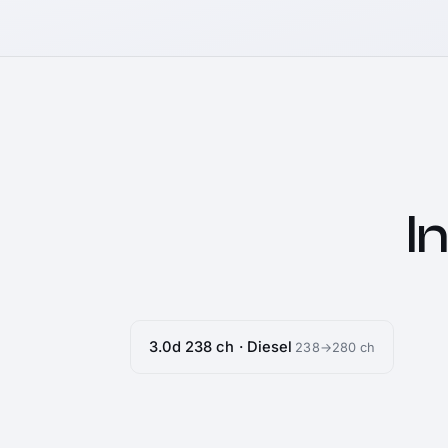
I
3.0d 238 ch · Diesel
238→280 ch