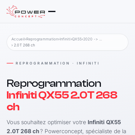
Accueil
›
Reprogrammation
›
Infiniti
›
QX55
›
2020 -> ...
› 2.0T 268 ch
REPROGRAMMATION · INFINITI
Reprogrammation
Infiniti QX55 2.0T 268
ch
Vous souhaitez optimiser votre
Infiniti QX55
2.0T 268 ch
? Powerconcept, spécialiste de la