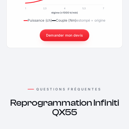
1
2,5
4
5,5
7
régime (×1000 tr/min)
Puissance (ch)
Couple (Nm)
estompé = origine
Demander mon devis
QUESTIONS FRÉQUENTES
Reprogrammation Infiniti
QX55