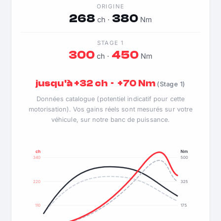
ORIGINE
268
380
ch ·
Nm
STAGE 1
300
450
ch ·
Nm
jusqu'à +32 ch · +70 Nm
(Stage 1)
Données catalogue (potentiel indicatif pour cette
motorisation). Vos gains réels sont mesurés sur votre
véhicule, sur notre banc de puissance.
ch
Nm
340
500
220
325
110
175