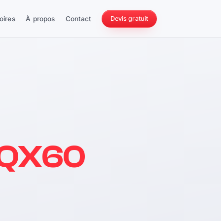
oires
À propos
Contact
Devis gratuit
256 ch
i QX60
228 Nm