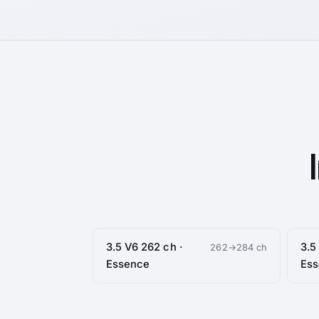
3.5 V6 262 ch ·
3.5
262→284 ch
Essence
Es