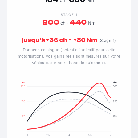
ch ·
Nm
STAGE 1
200
440
ch ·
Nm
jusqu'à +36 ch · +80 Nm
(Stage 1)
Données catalogue (potentiel indicatif pour cette
motorisation). Vos gains réels sont mesurés sur votre
véhicule, sur notre banc de puissance.
ch
Nm
220
500
150
325
70
175
1
2,5
4
5,5
7