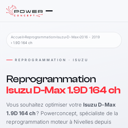
Accueil
›
Reprogrammation
›
Isuzu
›
D-Max
›
2016 - 2019
› 1.9D 164 ch
REPROGRAMMATION · ISUZU
Reprogrammation
Isuzu D-Max 1.9D 164 ch
Vous souhaitez optimiser votre
Isuzu D-Max
1.9D 164 ch
? Powerconcept, spécialiste de la
reprogrammation moteur à Nivelles depuis