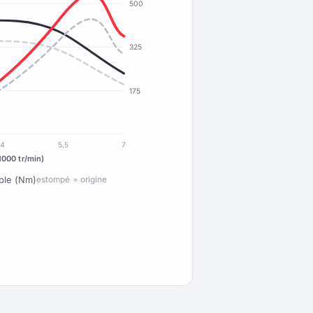
500
325
175
4
5,5
7
1000 tr/min)
ple (Nm)
estompé = origine