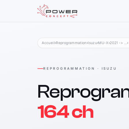
Accueil
›
Reprogrammation
›
Isuzu
›
MU-X
›
2021 -> ...
›
REPROGRAMMATION · ISUZU
Reprogra
164 ch