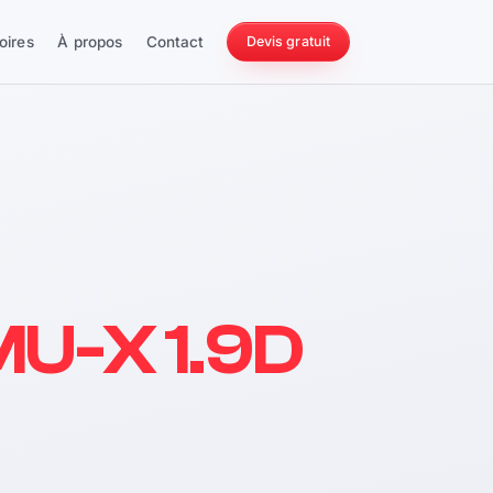
oires
À propos
Contact
Devis gratuit
256 ch
MU-X 1.9D
228 Nm