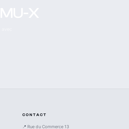
u MU-X
, avec
CONTACT
📍 Rue du Commerce 13