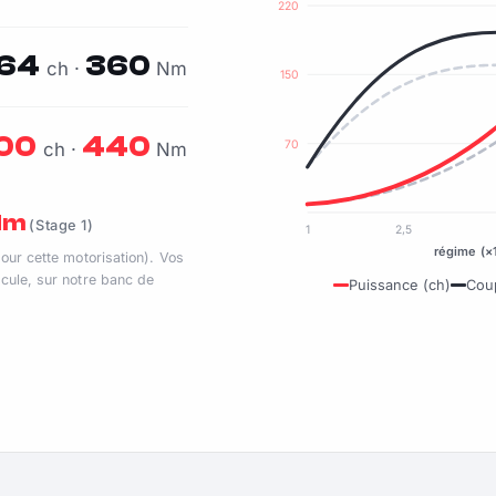
220
164
360
ch ·
Nm
150
00
440
70
ch ·
Nm
 Nm
(Stage 1)
1
2,5
régime (×
pour cette motorisation). Vos
cule, sur notre banc de
Puissance (ch)
Cou