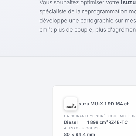
Vous souhaitez optimiser votre
Isuzu
spécialiste de la reprogrammation mo
développe une cartographie sur mes
cm³ : plus de couple, plus d'agréme
Isuzu MU-X 1.9D 164 ch
CARBURANT
CYLINDRÉE
CODE MOTEUR
Diesel
1 898 cm³
RZ4E-TC
ALÉSAGE × COURSE
80 × 94,4 mm