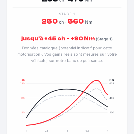
ch ·
Nm
STAGE 1
250
560
ch ·
Nm
jusqu'à +45 ch · +90 Nm
(Stage 1)
Données catalogue (potentiel indicatif pour cette
motorisation). Vos gains réels sont mesurés sur votre
véhicule, sur notre banc de puissance.
ch
Nm
280
625
190
425
90
200
1
2,5
4
5,5
7