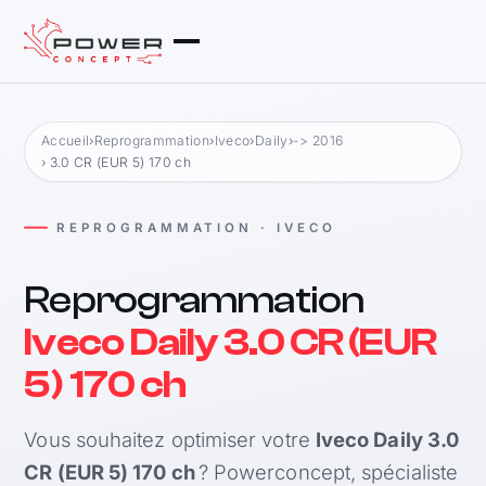
Accueil
›
Reprogrammation
›
Iveco
›
Daily
›
-> 2016
› 3.0 CR (EUR 5) 170 ch
REPROGRAMMATION · IVECO
Reprogrammation
Iveco Daily 3.0 CR (EUR
5) 170 ch
Vous souhaitez optimiser votre
Iveco Daily 3.0
CR (EUR 5) 170 ch
? Powerconcept, spécialiste