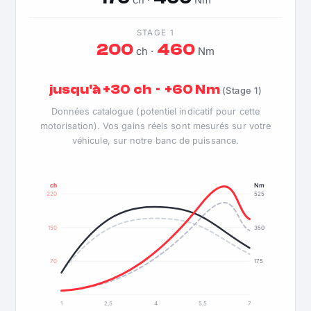
ch ·
Nm
STAGE 1
200
460
ch ·
Nm
jusqu'à +30 ch · +60 Nm
(Stage 1)
Données catalogue (potentiel indicatif pour cette
motorisation). Vos gains réels sont mesurés sur votre
véhicule, sur notre banc de puissance.
ch
Nm
220
525
150
350
70
175
1
2,5
4
5,5
7