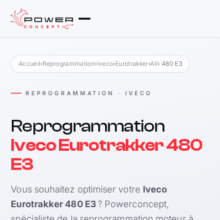
Accueil
›
Reprogrammation
›
Iveco
›
Eurotrakker
›
All
› 480 E3
REPROGRAMMATION · IVECO
Reprogrammation
Iveco Eurotrakker 480
E3
Vous souhaitez optimiser votre
Iveco
Eurotrakker 480 E3
? Powerconcept,
spécialiste de la reprogrammation moteur à