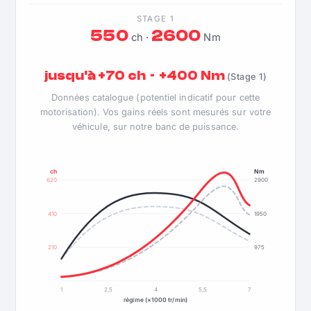
STAGE 1
550
2600
ch ·
Nm
jusqu'à +70 ch · +400 Nm
(Stage 1)
Données catalogue (potentiel indicatif pour cette
motorisation). Vos gains réels sont mesurés sur votre
véhicule, sur notre banc de puissance.
ch
Nm
620
2900
410
1950
210
975
1
2,5
4
5,5
7
régime (×1000 tr/min)