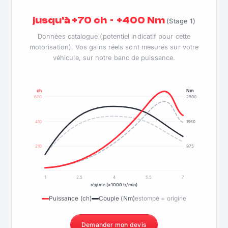
jusqu'à +70 ch · +400 Nm
(Stage 1)
Données catalogue (potentiel indicatif pour cette
motorisation). Vos gains réels sont mesurés sur votre
véhicule, sur notre banc de puissance.
ch
Nm
620
2900
410
1950
210
975
1
2,5
4
5,5
7
régime (×1000 tr/min)
Puissance (ch)
Couple (Nm)
estompé = origine
Demander mon devis