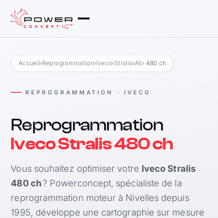
Accueil
›
Reprogrammation
›
Iveco
›
Stralis
›
All
› 480 ch
REPROGRAMMATION · IVECO
Reprogrammation
Iveco Stralis 480 ch
Vous souhaitez optimiser votre
Iveco Stralis
480 ch
? Powerconcept, spécialiste de la
reprogrammation moteur à Nivelles depuis
1995, développe une cartographie sur mesure