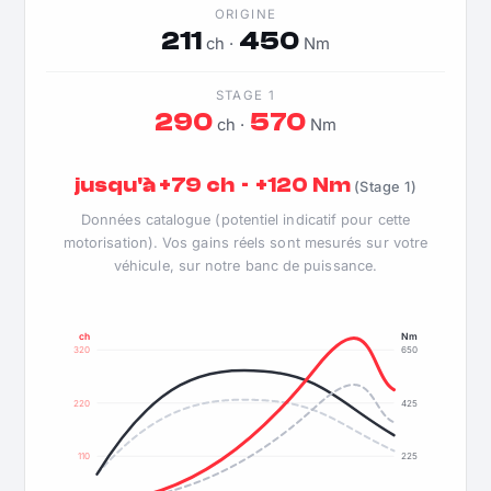
ORIGINE
211
450
ch ·
Nm
STAGE 1
290
570
ch ·
Nm
jusqu'à +79 ch · +120 Nm
(Stage 1)
Données catalogue (potentiel indicatif pour cette
motorisation). Vos gains réels sont mesurés sur votre
véhicule, sur notre banc de puissance.
ch
Nm
320
650
220
425
110
225