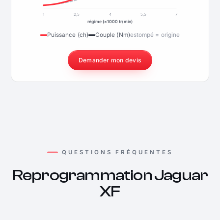
1
2,5
4
5,5
7
régime (×1000 tr/min)
Puissance (ch)
Couple (Nm)
estompé = origine
Demander mon devis
QUESTIONS FRÉQUENTES
Reprogrammation Jaguar
XF