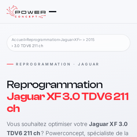
Accueil
›
Reprogrammation
›
Jaguar
›
XF
›
-> 2015
› 3.0 TDV6 211 ch
REPROGRAMMATION · JAGUAR
Reprogrammation
Jaguar XF 3.0 TDV6 211
ch
Vous souhaitez optimiser votre
Jaguar XF 3.0
TDV6 211 ch
? Powerconcept, spécialiste de la