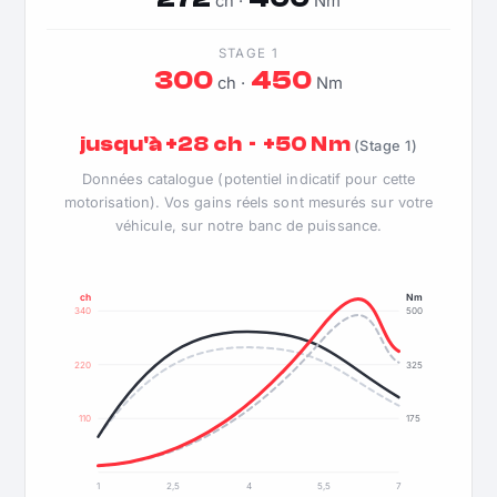
ch ·
Nm
STAGE 1
300
450
ch ·
Nm
jusqu'à +28 ch · +50 Nm
(Stage 1)
Données catalogue (potentiel indicatif pour cette
motorisation). Vos gains réels sont mesurés sur votre
véhicule, sur notre banc de puissance.
ch
Nm
340
500
220
325
110
175
1
2,5
4
5,5
7