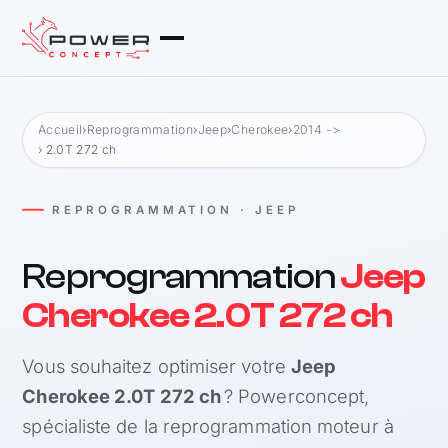
Accueil
›
Reprogrammation
›
Jeep
›
Cherokee
›
2014 ->
› 2.0T 272 ch
REPROGRAMMATION · JEEP
Reprogrammation
Jeep
Cherokee 2.0T 272 ch
Vous souhaitez optimiser votre
Jeep
Cherokee 2.0T 272 ch
? Powerconcept,
spécialiste de la reprogrammation moteur à