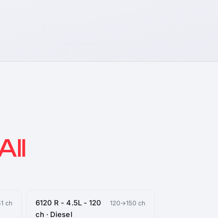
All
6120 R - 4.5L - 120
1 ch
120→150 ch
ch · Diesel