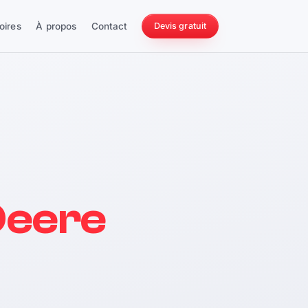
oires
À propos
Contact
Devis gratuit
256 ch
Deere
228 Nm