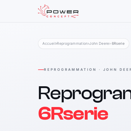
Accueil
›
Reprogrammation
›
John Deere
› 6Rserie
REPROGRAMMATION · JOHN DEE
Reprogra
6Rserie