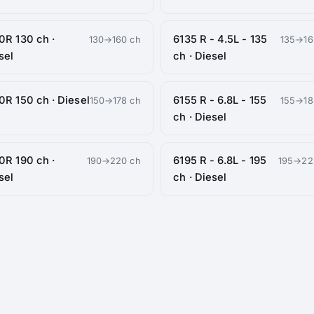
0R 130 ch ·
6135 R - 4.5L - 135
130→160 ch
135→16
sel
ch · Diesel
0R 150 ch · Diesel
6155 R - 6.8L - 155
150→178 ch
155→18
ch · Diesel
0R 190 ch ·
6195 R - 6.8L - 195
190→220 ch
195→22
sel
ch · Diesel