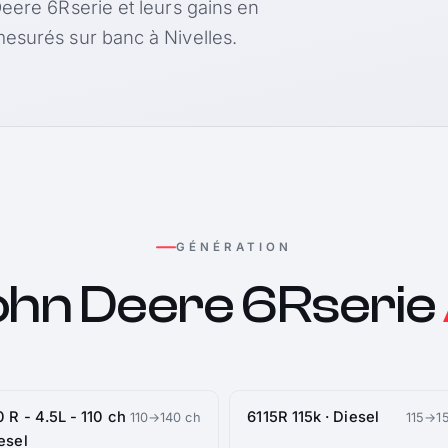
Deere 6Rserie et leurs gains en
esurés sur banc à Nivelles.
GÉNÉRATION
ohn Deere 6Rserie
0 R - 4.5L - 110 ch
6115R 115k · Diesel
110→140 ch
115→15
iesel