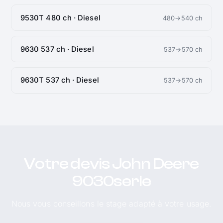
9530T 480 ch · Diesel
480→540 ch
9630 537 ch · Diesel
537→570 ch
9630T 537 ch · Diesel
537→570 ch
Votre devis John Deere
9030serie
Nous vous conseillons le stage adapté à votre usage.