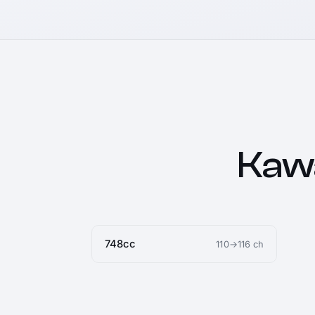
Kaw
748cc
110→116 ch