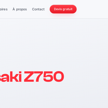
oires
À propos
Contact
Devis gratuit
256 ch
aki Z750
228 Nm