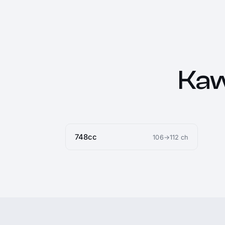
Kaw
748cc
106→112 ch