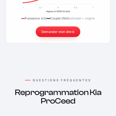
1
2,5
4
5,5
7
régime (×1000 tr/min)
Puissance (ch)
Couple (Nm)
estompé = origine
Demander mon devis
QUESTIONS FRÉQUENTES
Reprogrammation Kia
ProCeed