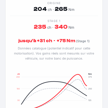
ORIGINE
204
265
ch ·
Nm
STAGE 1
235
340
ch ·
Nm
jusqu'à +31 ch · +75 Nm
(Stage 1)
Données catalogue (potentiel indicatif pour cette
motorisation). Vos gains réels sont mesurés sur votre
véhicule, sur notre banc de puissance.
ch
Nm
260
375
180
250
90
125