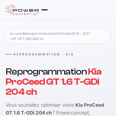
Accueil
›
Reprogrammation
›
Kia
›
ProCeed
›
2018 - 2021
› GT 1.6 T-GDi 204 ch
REPROGRAMMATION · KIA
Reprogrammation
Kia
ProCeed GT 1.6 T-GDi
204 ch
Vous souhaitez optimiser votre
Kia ProCeed
GT 1.6 T-GDi 204 ch
? Powerconcept,