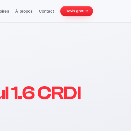
oires
À propos
Contact
Devis gratuit
256 ch
l 1.6 CRDI
228 Nm