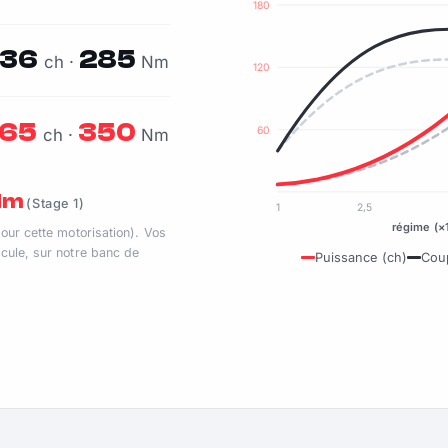
180
136
285
ch ·
Nm
120
165
350
60
ch ·
Nm
 Nm
(Stage 1)
1
2,5
régime (×
pour cette motorisation). Vos
cule, sur notre banc de
Puissance (ch)
Cou