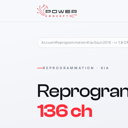
Accueil
›
Reprogrammation
›
Kia
›
Soul
›
2016 ->
› 1.6 C
REPROGRAMMATION · KIA
Reprogra
136 ch