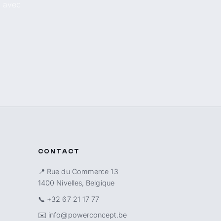
, avec
CONTACT
📍 Rue du Commerce 13
1400 Nivelles, Belgique
📞
+32 67 21 17 77
✉️
info@powerconcept.be