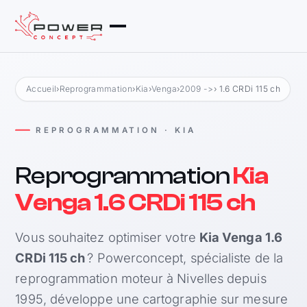
Accueil
›
Reprogrammation
›
Kia
›
Venga
›
2009 ->
› 1.6 CRDi 115 ch
REPROGRAMMATION · KIA
Reprogrammation
Kia
Venga 1.6 CRDi 115 ch
Vous souhaitez optimiser votre
Kia Venga 1.6
CRDi 115 ch
? Powerconcept, spécialiste de la
reprogrammation moteur à Nivelles depuis
1995, développe une cartographie sur mesure