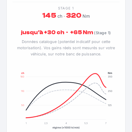
STAGE 1
145
320
ch ·
Nm
jusqu'à +30 ch · +65 Nm
(Stage 1)
Données catalogue (potentiel indicatif pour cette
motorisation). Vos gains réels sont mesurés sur votre
véhicule, sur notre banc de puissance.
ch
Nm
160
350
110
250
50
125
1
2,5
4
5,5
7
régime (×1000 tr/min)