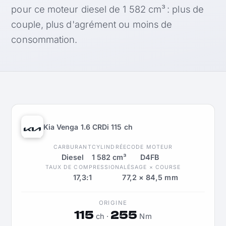
pour ce moteur diesel de 1 582 cm³ : plus de
couple, plus d'agrément ou moins de
consommation.
Kia Venga 1.6 CRDi 115 ch
CARBURANT
CYLINDRÉE
CODE MOTEUR
Diesel
1 582 cm³
D4FB
TAUX DE COMPRESSION
ALÉSAGE × COURSE
17,3:1
77,2 × 84,5 mm
ORIGINE
115
255
ch ·
Nm