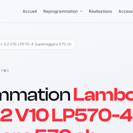
Accueil
Reprogrammation
Réalisations
Access
l
› 5.2 V10 LP570-4 Superleggera 570 ch
INI
mmation
Lambo
5.2 V10 LP570-4