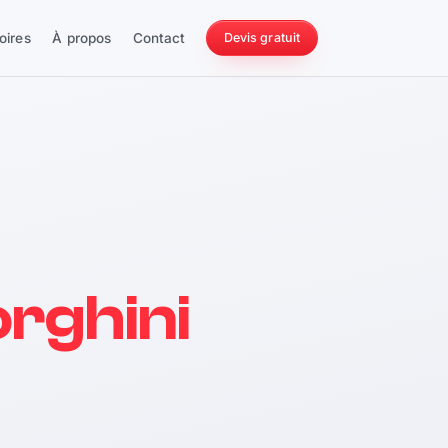
oires
À propos
Contact
Devis gratuit
256 ch
rghini
228 Nm