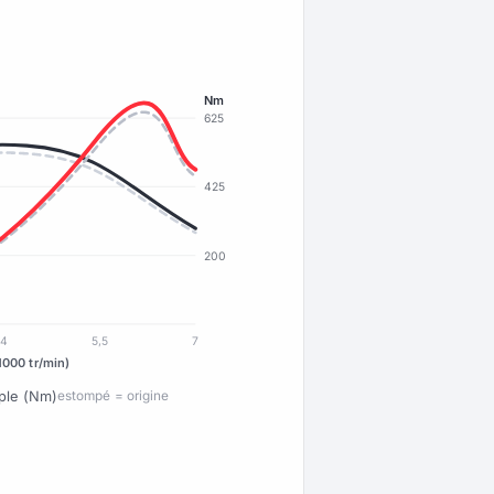
Nm
625
425
200
4
5,5
7
1000 tr/min)
ple (Nm)
estompé = origine