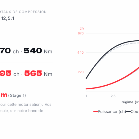
R
TAUX DE COMPRESSION
12,5:1
ch
670
70
540
ch ·
Nm
440
95
565
220
ch ·
Nm
 Nm
(Stage 1)
1
2,5
régime (×
pour cette motorisation). Vos
cule, sur notre banc de
Puissance (ch)
Cou