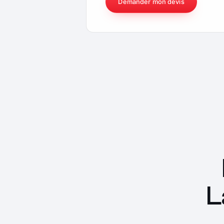
Demander mon devis
L