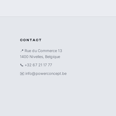
CONTACT
📍 Rue du Commerce 13
1400 Nivelles, Belgique
📞
+32 67 21 17 77
✉️
info@powerconcept.be