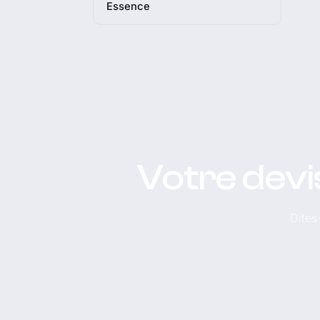
Essence
Votre devi
Dites