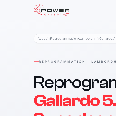
Accueil
›
Reprogrammation
›
Lamborghini
›
Gallardo
›
Al
REPROGRAMMATION · LAMBORGH
Reprogra
Gallardo 