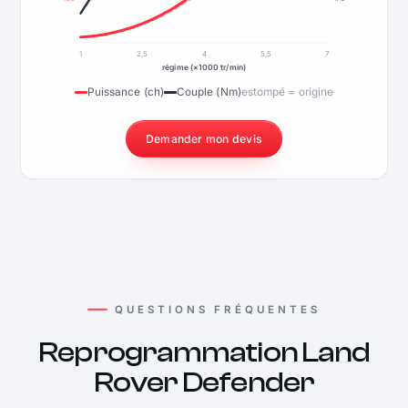
1
2,5
4
5,5
7
régime (×1000 tr/min)
Puissance (ch)
Couple (Nm)
estompé = origine
Demander mon devis
QUESTIONS FRÉQUENTES
Reprogrammation Land
Rover Defender