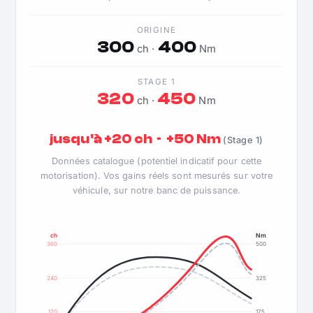
ORIGINE
300
400
ch ·
Nm
STAGE 1
320
450
ch ·
Nm
jusqu'à +20 ch · +50 Nm
(Stage 1)
Données catalogue (potentiel indicatif pour cette
motorisation). Vos gains réels sont mesurés sur votre
véhicule, sur notre banc de puissance.
ch
Nm
360
500
240
325
120
175