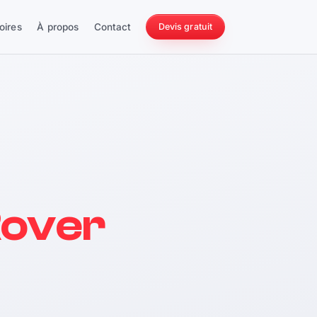
oires
À propos
Contact
Devis gratuit
256 ch
Rover
228 Nm