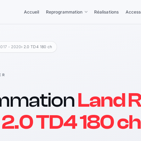
Accueil
Reprogrammation
Réalisations
Access
2017 - 2020
› 2.0 TD4 180 ch
ER
mmation
Land 
 2.0 TD4 180 ch