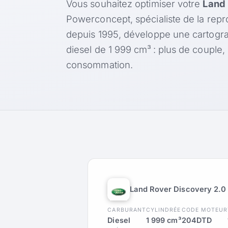
Vous souhaitez optimiser votre
Land 
Powerconcept, spécialiste de la rep
depuis 1995, développe une cartogr
diesel de 1 999 cm³ : plus de couple
consommation.
Land Rover Discovery 2.0
CARBURANT
CYLINDRÉE
CODE MOTEUR
Diesel
1 999 cm³
204DTD