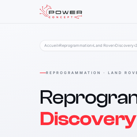
Accueil
›
Reprogrammation
›
Land Rover
›
Discovery
›
REPROGRAMMATION · LAND ROV
Reprogra
Discovery