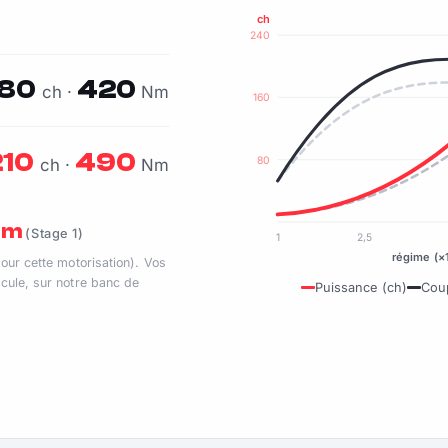
ch
240
180
420
ch ·
Nm
160
210
490
80
ch ·
Nm
 Nm
(Stage 1)
1
2,5
régime (×
pour cette motorisation). Vos
cule, sur notre banc de
Puissance (ch)
Cou