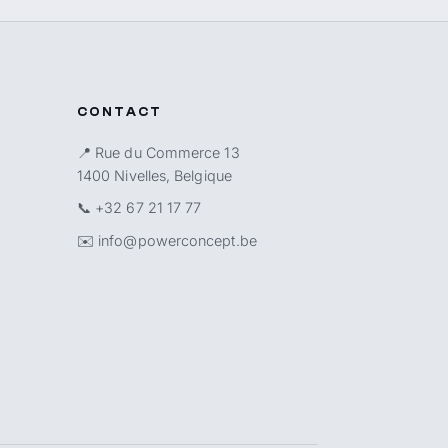
CONTACT
📍 Rue du Commerce 13
1400 Nivelles, Belgique
📞
+32 67 21 17 77
✉️
info@powerconcept.be