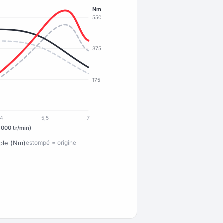
Nm
550
375
175
4
5,5
7
1000 tr/min)
ple (Nm)
estompé = origine