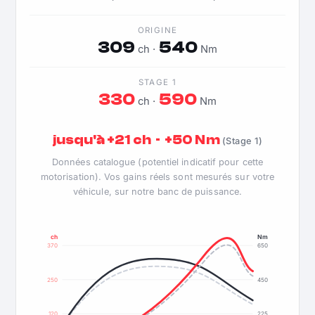
ORIGINE
309
540
ch ·
Nm
STAGE 1
330
590
ch ·
Nm
jusqu'à +21 ch · +50 Nm
(Stage 1)
Données catalogue (potentiel indicatif pour cette
motorisation). Vos gains réels sont mesurés sur votre
véhicule, sur notre banc de puissance.
ch
Nm
370
650
250
450
120
225