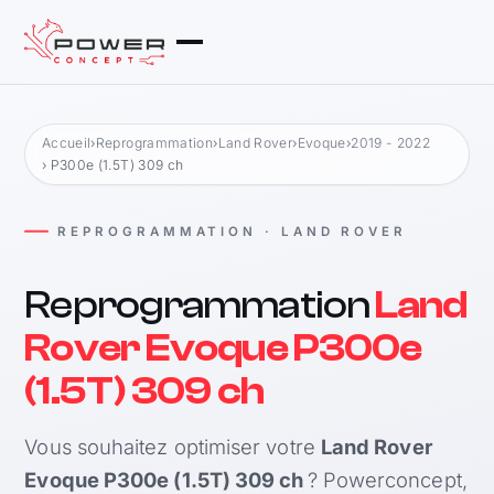
Accueil
›
Reprogrammation
›
Land Rover
›
Evoque
›
2019 - 2022
› P300e (1.5T) 309 ch
REPROGRAMMATION · LAND ROVER
Reprogrammation
Land
Rover Evoque P300e
(1.5T) 309 ch
Vous souhaitez optimiser votre
Land Rover
Evoque P300e (1.5T) 309 ch
? Powerconcept,