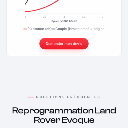
1
2,5
4
5,5
7
régime (×1000 tr/min)
Puissance (ch)
Couple (Nm)
estompé = origine
Demander mon devis
QUESTIONS FRÉQUENTES
Reprogrammation Land
Rover Evoque