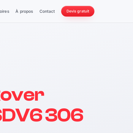
oires
À propos
Contact
Devis gratuit
256 ch
Rover
228 Nm
 SDV6 306