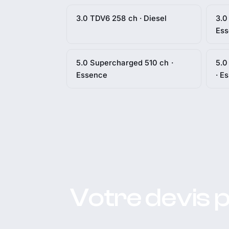
3.0 TDV6 258 ch · Diesel
3.0
Es
5.0 Supercharged 510 ch ·
5.0
Essence
· E
Votre devis 