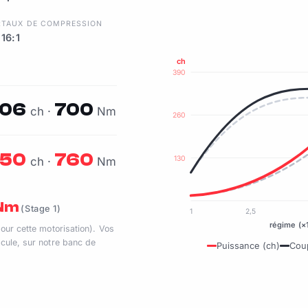
R
TAUX DE COMPRESSION
16:1
ch
390
06
700
ch ·
Nm
260
50
760
130
ch ·
Nm
 Nm
(Stage 1)
1
2,5
régime (×
pour cette motorisation). Vos
cule, sur notre banc de
Puissance (ch)
Cou