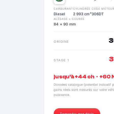
CARBURANT
CYLINDRÉE
CODE MOTEU
Diesel
2 993 cm³
306DT
ALÉSAGE × COURSE
84 × 90 mm
3
ORIGINE
3
STAGE 1
jusqu'à +44 ch · +60
Données catalogue (potentiel indicatif 
gains réels sont mesurés sur votre véhi
puissance.
Demander mon devis