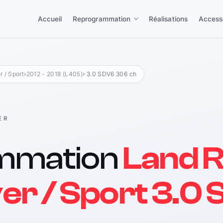
Accueil
Reprogrammation
Réalisations
Access
 / Sport
›
2012 - 2018 (L405)
› 3.0 SDV6 306 ch
ER
mmation
Land 
er / Sport 3.0