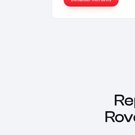
Re
Rov