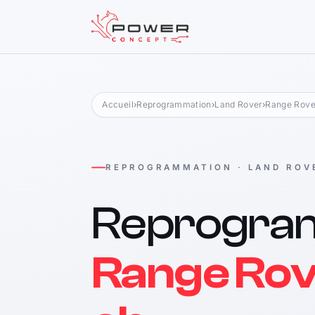
Accueil
›
Reprogrammation
›
Land Rover
›
Range Rover
REPROGRAMMATION · LAND ROV
Reprogra
Range Rov