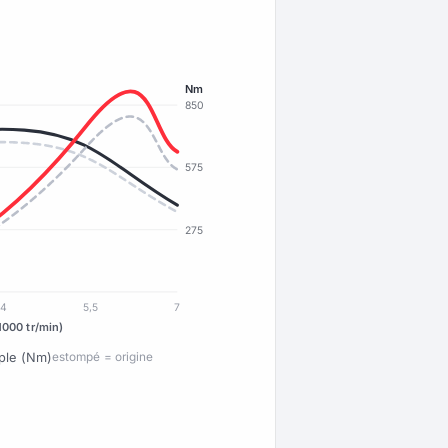
Nm
850
575
275
4
5,5
7
1000 tr/min)
ple (Nm)
estompé = origine