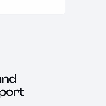
and
port