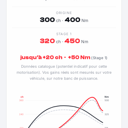
ORIGINE
300
400
ch ·
Nm
STAGE 1
320
450
ch ·
Nm
jusqu'à +20 ch · +50 Nm
(Stage 1)
Données catalogue (potentiel indicatif pour cette
motorisation). Vos gains réels sont mesurés sur votre
véhicule, sur notre banc de puissance.
ch
Nm
360
500
240
325