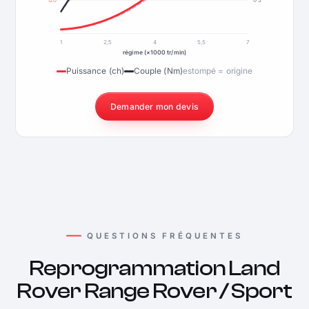
120
175
1
2,5
4
5,5
7
régime (×1000 tr/min)
Puissance (ch)
Couple (Nm)
estompé = origine
Demander mon devis
QUESTIONS FRÉQUENTES
Reprogrammation Land
Rover Range Rover / Sport