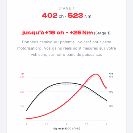
STAGE 1
402
523
ch ·
Nm
jusqu'à +16 ch · +25 Nm
(Stage 1)
Données catalogue (potentiel indicatif pour cette
motorisation). Vos gains réels sont mesurés sur votre
véhicule, sur notre banc de puissance.
ch
Nm
450
575
300
400
150
200
1
2,5
4
5,5
7
régime (×1000 tr/min)