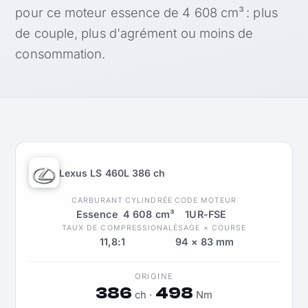
pour ce moteur essence de 4 608 cm³ : plus
de couple, plus d'agrément ou moins de
consommation.
Lexus LS 460L 386 ch
CARBURANT
CYLINDRÉE
CODE MOTEUR
Essence
4 608 cm³
1UR-FSE
TAUX DE COMPRESSION
ALÉSAGE × COURSE
11,8:1
94 × 83 mm
ORIGINE
386
498
ch ·
Nm