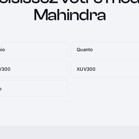
Mahindra
io
Quanto
V300
XUV300
o