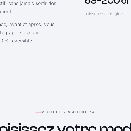
63–200 c
if, sans jamais sortir des
ement.
puissances d'origine
nce, avant et après. Vous
rtographie d'origine
00 % réversible.
MODÈLES MAHINDRA
oisissez votre mod