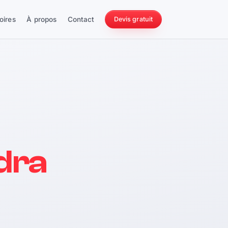
oires
À propos
Contact
Devis gratuit
256 ch
dra
228 Nm