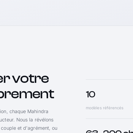
r votre
oprement
10
modèles référencés
tion, chaque Mahindra
ucteur. Nous la révélons
 couple et d'agrément, ou