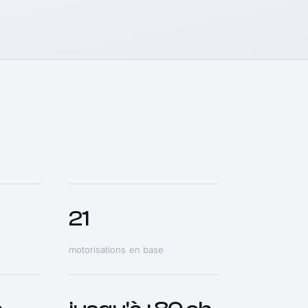
21
motorisations en base