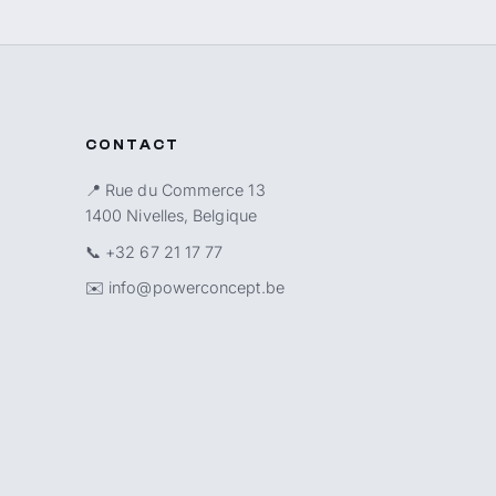
CONTACT
📍 Rue du Commerce 13
1400 Nivelles, Belgique
📞
+32 67 21 17 77
✉️
info@powerconcept.be