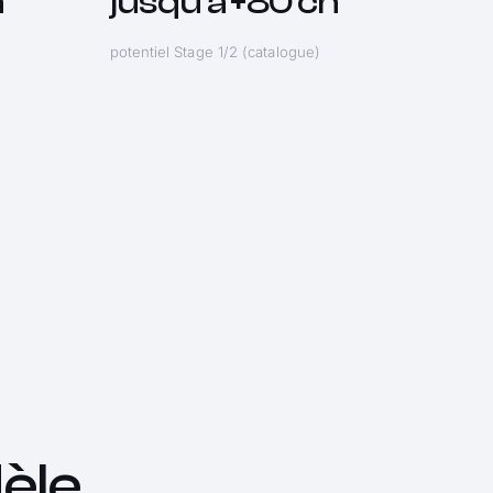
h
jusqu'à +80 ch
potentiel Stage 1/2 (catalogue)
èle