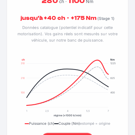
280
1100
ch ·
Nm
jusqu'à +40 ch · +175 Nm
(Stage 1)
Données catalogue (potentiel indicatif pour cette
motorisation). Vos gains réels sont mesurés sur votre
véhicule, sur notre banc de puissance.
ch
Nm
310
1225
210
825
100
400
1
2,5
4
5,5
7
régime (×1000 tr/min)
Puissance (ch)
Couple (Nm)
estompé = origine