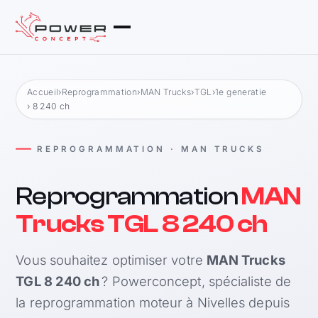
Accueil
›
Reprogrammation
›
MAN Trucks
›
TGL
›
1e generatie
› 8 240 ch
REPROGRAMMATION · MAN TRUCKS
Reprogrammation
MAN
Trucks TGL 8 240 ch
Vous souhaitez optimiser votre
MAN Trucks
TGL 8 240 ch
? Powerconcept, spécialiste de
la reprogrammation moteur à Nivelles depuis