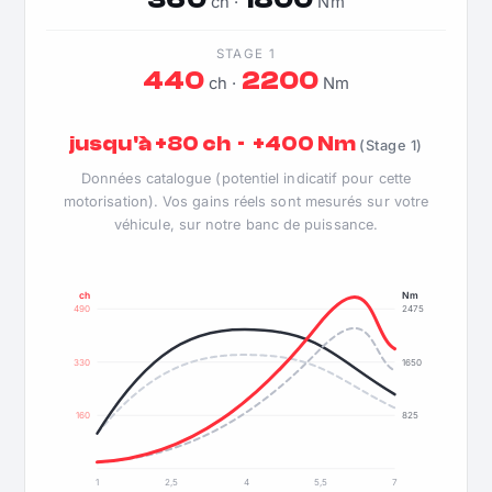
ch ·
Nm
STAGE 1
440
2200
ch ·
Nm
jusqu'à +80 ch · +400 Nm
(Stage 1)
Données catalogue (potentiel indicatif pour cette
motorisation). Vos gains réels sont mesurés sur votre
véhicule, sur notre banc de puissance.
ch
Nm
490
2475
330
1650
160
825
1
2,5
4
5,5
7