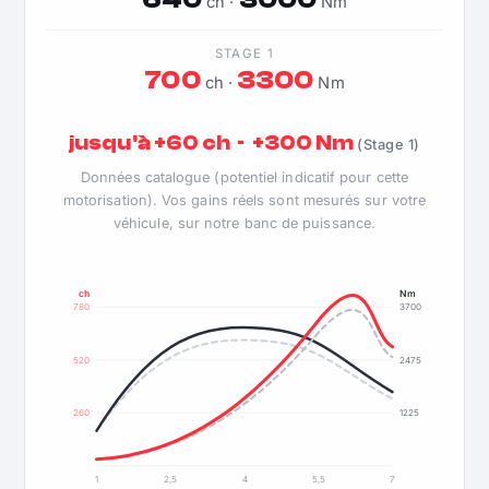
ch ·
Nm
STAGE 1
700
3300
ch ·
Nm
jusqu'à +60 ch · +300 Nm
(Stage 1)
Données catalogue (potentiel indicatif pour cette
motorisation). Vos gains réels sont mesurés sur votre
véhicule, sur notre banc de puissance.
ch
Nm
780
3700
520
2475
260
1225
1
2,5
4
5,5
7