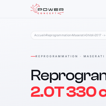
Accueil
›
Reprogrammation
›
Maserati
›
Ghibli
›
2017 ->
REPROGRAMMATION · MASERATI
Reprogra
2.0T 330 