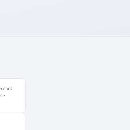
e sont
ci-