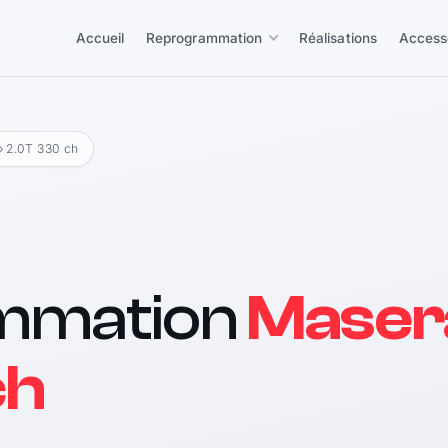
Accueil
Reprogrammation
Réalisations
Access
› 2.0T 330 ch
mmation
Masera
ch