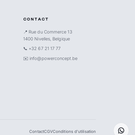
CONTACT
📍 Rue du Commerce 13
1400 Nivelles, Belgique
📞
+32 67 21 17 77
✉️
info@powerconcept.be
Contact
CGV
Conditions d'utilisation