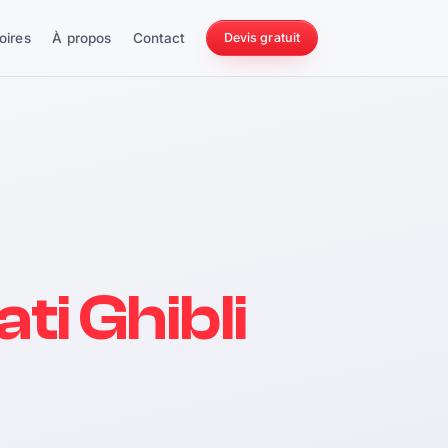
oires
À propos
Contact
Devis gratuit
256 ch
ti Ghibli
228 Nm