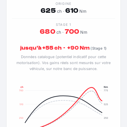
ORIGINE
625
610
ch ·
Nm
STAGE 1
680
700
ch ·
Nm
jusqu'à +55 ch · +90 Nm
(Stage 1)
Données catalogue (potentiel indicatif pour cette
motorisation). Vos gains réels sont mesurés sur votre
véhicule, sur notre banc de puissance.
ch
Nm
760
775
510
525
250
250