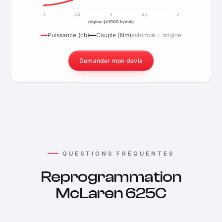
1
2,5
4
5,5
7
régime (×1000 tr/min)
Puissance (ch)
Couple (Nm)
estompé = origine
Demander mon devis
QUESTIONS FRÉQUENTES
Reprogrammation
McLaren 625C