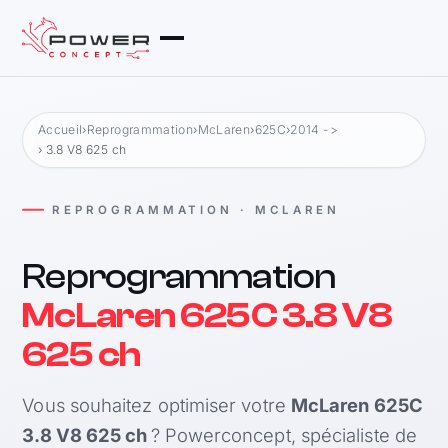
Accueil
›
Reprogrammation
›
McLaren
›
625C
›
2014 ->
› 3.8 V8 625 ch
REPROGRAMMATION · MCLAREN
Reprogrammation
McLaren 625C 3.8 V8
625 ch
Vous souhaitez optimiser votre
McLaren 625C
3.8 V8 625 ch
? Powerconcept, spécialiste de