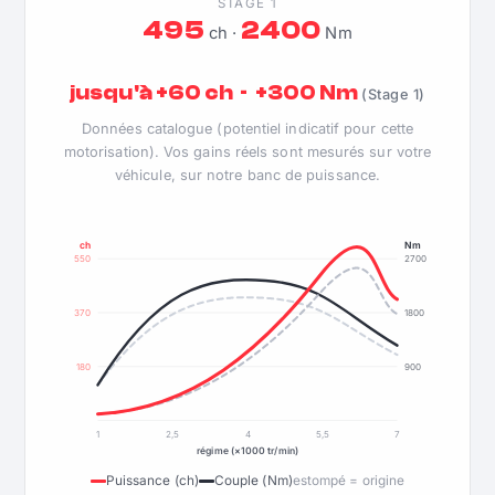
STAGE 1
495
2400
ch ·
Nm
jusqu'à +60 ch · +300 Nm
(Stage 1)
Données catalogue (potentiel indicatif pour cette
motorisation). Vos gains réels sont mesurés sur votre
véhicule, sur notre banc de puissance.
ch
Nm
550
2700
370
1800
180
900
1
2,5
4
5,5
7
régime (×1000 tr/min)
Puissance (ch)
Couple (Nm)
estompé = origine