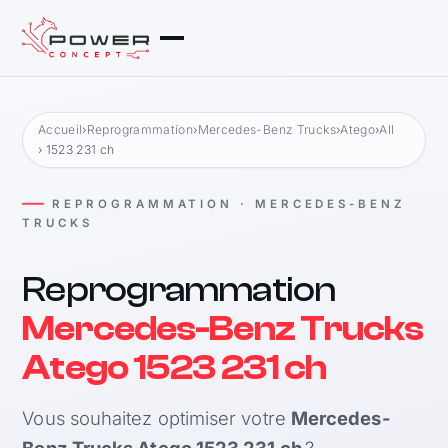
Accueil
›
Reprogrammation
›
Mercedes-Benz Trucks
›
Atego
›
All
› 1523 231 ch
REPROGRAMMATION · MERCEDES-BENZ
TRUCKS
Reprogrammation
Mercedes-Benz Trucks
Atego 1523 231 ch
Vous souhaitez optimiser votre
Mercedes-
Benz Trucks Atego 1523 231 ch
?