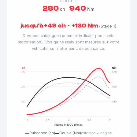
STAGE 1
280
940
ch ·
Nm
jusqu'à +49 ch · +130 Nm
(Stage 1)
Données catalogue (potentiel indicatif pour cette
motorisation). Vos gains réels sont mesurés sur votre
véhicule, sur notre banc de puissance.
ch
Nm
310
1050
210
700
100
350
1
2,5
4
5,5
7
régime (×1000 tr/min)
Puissance (ch)
Couple (Nm)
estompé = origine