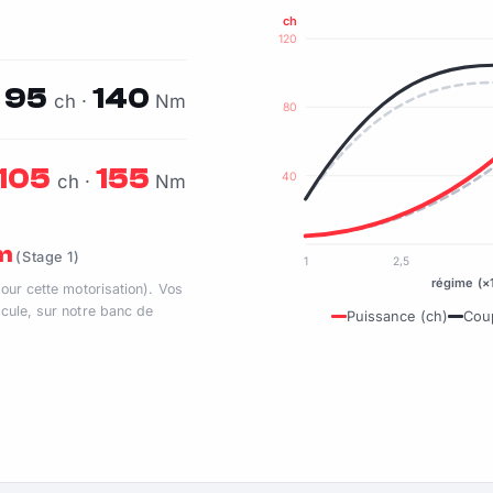
ch
120
95
140
ch ·
Nm
80
105
155
40
ch ·
Nm
Nm
(Stage 1)
1
2,5
régime (×
pour cette motorisation). Vos
cule, sur notre banc de
Puissance (ch)
Cou