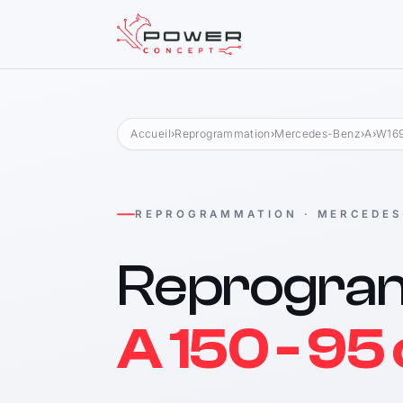
Accueil
›
Reprogrammation
›
Mercedes-Benz
›
A
›
W169
REPROGRAMMATION · MERCEDES
Reprogra
A 150 - 95