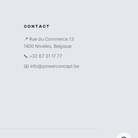
CONTACT
📍 Rue du Commerce 13
1400 Nivelles, Belgique
📞
+32 67 21 17 77
✉️
info@powerconcept.be