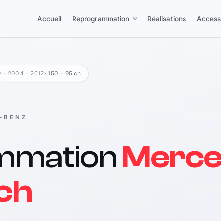
Accueil
Reprogrammation
Réalisations
Access
 - 2004 - 2012
› 150 - 95 ch
-BENZ
mmation
Merce
 ch