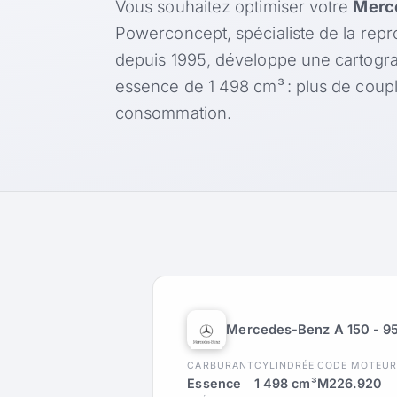
Vous souhaitez optimiser votre
Merce
Powerconcept, spécialiste de la rep
depuis 1995, développe une cartogr
essence de 1 498 cm³ : plus de coup
consommation.
Mercedes-Benz A 150 - 9
CARBURANT
CYLINDRÉE
CODE MOTEU
Essence
1 498 cm³
M226.920