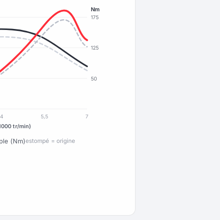
Nm
175
125
50
4
5,5
7
1000 tr/min)
ple (Nm)
estompé = origine