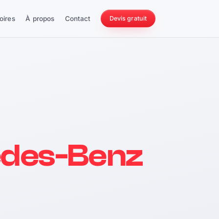
oires
À propos
Contact
Devis gratuit
256 ch
des-Benz
228 Nm