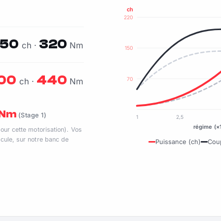
ch
220
150
320
ch ·
Nm
150
00
440
70
ch ·
Nm
0 Nm
(Stage 1)
1
2,5
régime (×
pour cette motorisation). Vos
cule, sur notre banc de
Puissance (ch)
Cou