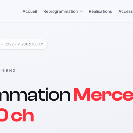
Accueil
Reprogrammation
Réalisations
Access
 - 2022 ->
› 200d 150 ch
-BENZ
mmation
Merce
0 ch