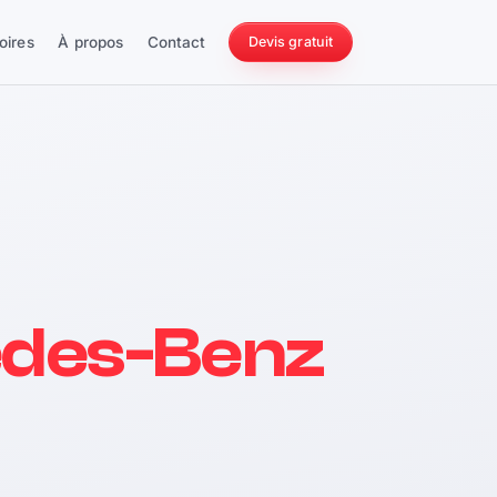
oires
À propos
Contact
Devis gratuit
256 ch
des-Benz
228 Nm