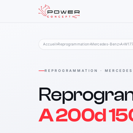
Accueil
›
Reprogrammation
›
Mercedes-Benz
›
A
›
W177
REPROGRAMMATION · MERCEDES
Reprogra
A 200d 15