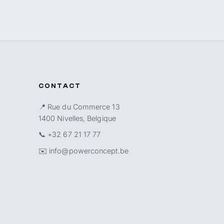
CONTACT
📍 Rue du Commerce 13
1400 Nivelles, Belgique
📞
+32 67 21 17 77
✉️
info@powerconcept.be