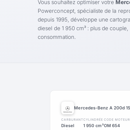
Vous souhaitez optimiser votre
Merc
Powerconcept, spécialiste de la rep
depuis 1995, développe une cartogr
diesel de 1 950 cm³ : plus de couple
consommation.
Mercedes-Benz A 200d 1
CARBURANT
CYLINDRÉE
CODE MOTEU
Diesel
1 950 cm³
OM 654