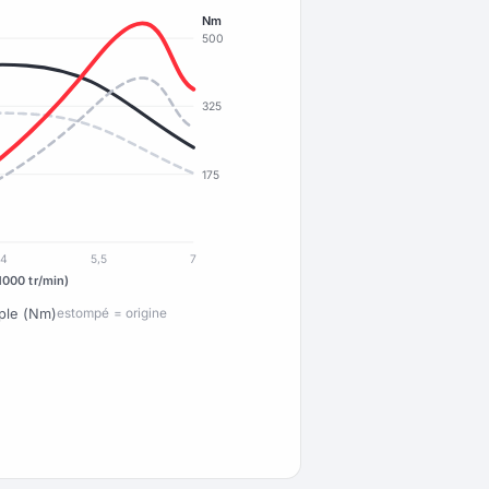
Nm
500
325
175
4
5,5
7
1000 tr/min)
ple (Nm)
estompé = origine