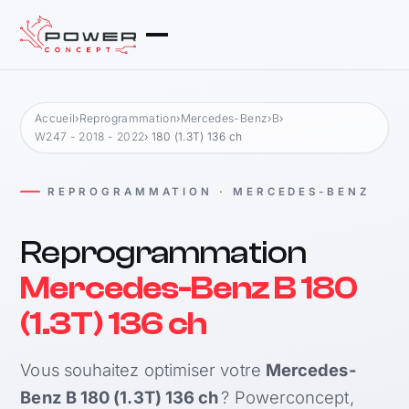
Accueil
›
Reprogrammation
›
Mercedes-Benz
›
B
›
W247 - 2018 - 2022
› 180 (1.3T) 136 ch
REPROGRAMMATION · MERCEDES-BENZ
Reprogrammation
Mercedes-Benz B 180
(1.3T) 136 ch
Vous souhaitez optimiser votre
Mercedes-
Benz B 180 (1.3T) 136 ch
? Powerconcept,