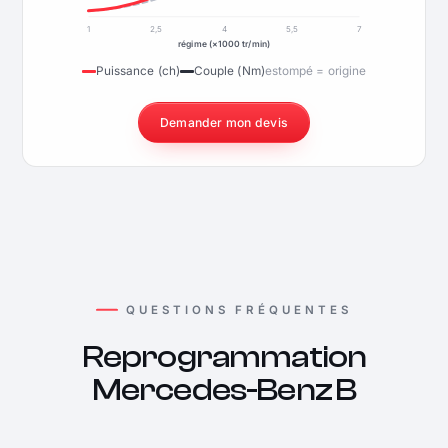
1
2,5
4
5,5
7
régime (×1000 tr/min)
Puissance (ch)
Couple (Nm)
estompé = origine
Demander mon devis
QUESTIONS FRÉQUENTES
Reprogrammation
Mercedes-Benz B