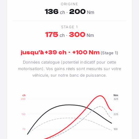
ORIGINE
136
200
ch ·
Nm
STAGE 1
175
300
ch ·
Nm
jusqu'à +39 ch · +100 Nm
(Stage 1)
Données catalogue (potentiel indicatif pour cette
motorisation). Vos gains réels sont mesurés sur votre
véhicule, sur notre banc de puissance.
ch
Nm
200
325
130
225
70
100