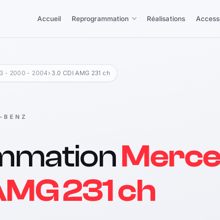
Accueil
Reprogrammation
Réalisations
Access
 - 2000 - 2004
› 3.0 CDI AMG 231 ch
-BENZ
mmation
Merce
AMG 231 ch