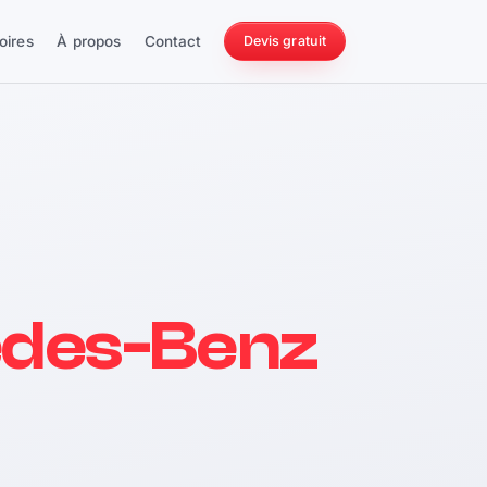
oires
À propos
Contact
Devis gratuit
256 ch
des-Benz
228 Nm