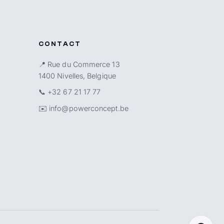
CONTACT
📍 Rue du Commerce 13
1400 Nivelles, Belgique
📞
+32 67 21 17 77
✉️
info@powerconcept.be