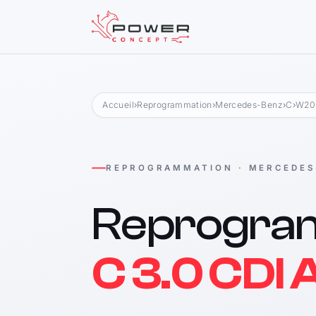
Accueil
›
Reprogrammation
›
Mercedes-Benz
›
C
›
W203
REPROGRAMMATION · MERCEDES
Reprogra
C 3.0 CDI 