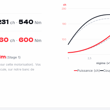
ch
290
231
540
ch ·
Nm
190
60
600
100
ch ·
Nm
 Nm
(Stage 1)
1
2,5
régime (×
pour cette motorisation). Vos
cule, sur notre banc de
Puissance (ch)
Cou