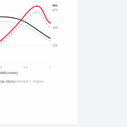
Nm
675
450
225
4
5,5
7
1000 tr/min)
ple (Nm)
estompé = origine