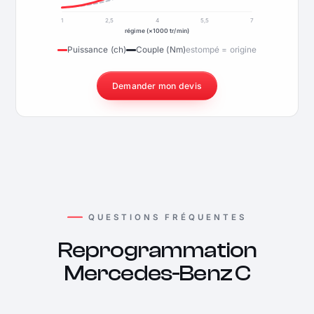
1
2,5
4
5,5
7
régime (×1000 tr/min)
Puissance (ch)
Couple (Nm)
estompé = origine
Demander mon devis
QUESTIONS FRÉQUENTES
Reprogrammation
Mercedes-Benz C