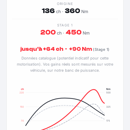
ORIGINE
136
360
ch ·
Nm
STAGE 1
200
450
ch ·
Nm
jusqu'à +64 ch · +90 Nm
(Stage 1)
Données catalogue (potentiel indicatif pour cette
motorisation). Vos gains réels sont mesurés sur votre
véhicule, sur notre banc de puissance.
ch
Nm
220
500
150
325
70
175