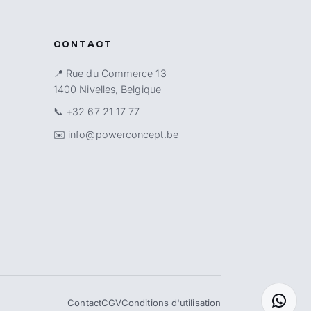
CONTACT
📍 Rue du Commerce 13
1400 Nivelles, Belgique
📞
+32 67 21 17 77
✉️
info@powerconcept.be
Contact
CGV
Conditions d'utilisation