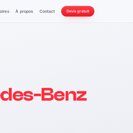
oires
À propos
Contact
Devis gratuit
256 ch
des-Benz
228 Nm