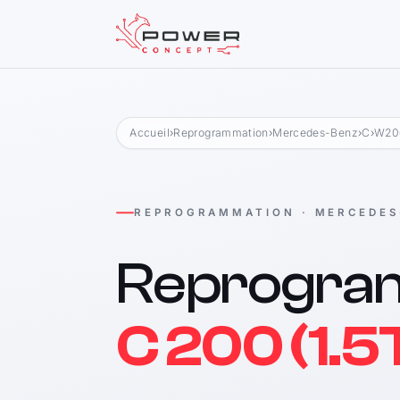
Accueil
›
Reprogrammation
›
Mercedes-Benz
›
C
›
W206
REPROGRAMMATION · MERCEDES
Reprogra
C 200 (1.5