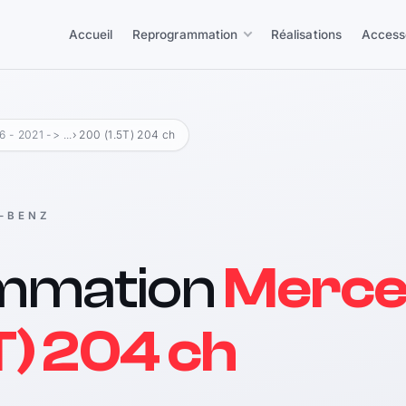
Accueil
Reprogrammation
Réalisations
Access
 - 2021 -> ...
› 200 (1.5T) 204 ch
-BENZ
mmation
Merce
T) 204 ch