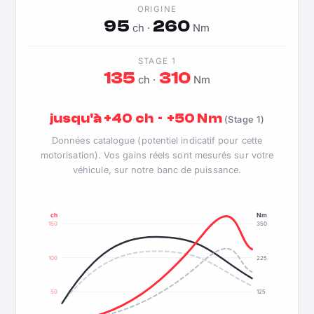
ORIGINE
95
260
ch ·
Nm
STAGE 1
135
310
ch ·
Nm
jusqu'à +40 ch · +50 Nm
(Stage 1)
Données catalogue (potentiel indicatif pour cette
motorisation). Vos gains réels sont mesurés sur votre
véhicule, sur notre banc de puissance.
ch
Nm
150
350
100
225
50
125