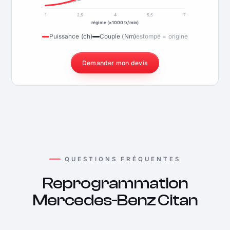
1
2,5
4
5,5
7
régime (×1000 tr/min)
Puissance (ch)
Couple (Nm)
estompé = origine
Demander mon devis
QUESTIONS FRÉQUENTES
Reprogrammation
Mercedes-Benz Citan