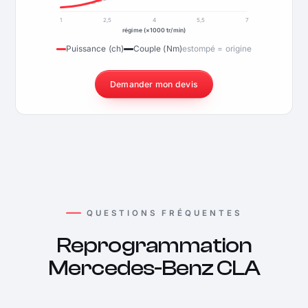
1
2,5
4
5,5
7
régime (×1000 tr/min)
Puissance (ch)
Couple (Nm)
estompé = origine
Demander mon devis
QUESTIONS FRÉQUENTES
Reprogrammation
Mercedes-Benz CLA