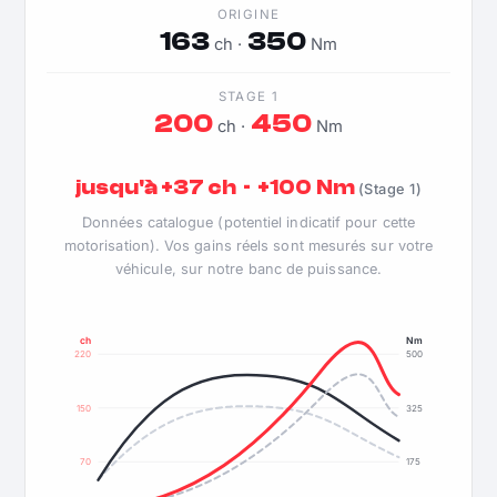
ORIGINE
163
350
ch ·
Nm
STAGE 1
200
450
ch ·
Nm
jusqu'à +37 ch · +100 Nm
(Stage 1)
Données catalogue (potentiel indicatif pour cette
motorisation). Vos gains réels sont mesurés sur votre
véhicule, sur notre banc de puissance.
ch
Nm
220
500
150
325
70
175