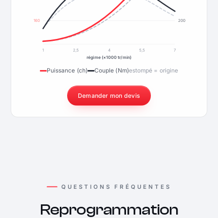
160
200
1
2,5
4
5,5
7
régime (×1000 tr/min)
Puissance (ch)
Couple (Nm)
estompé = origine
Demander mon devis
QUESTIONS FRÉQUENTES
Reprogrammation