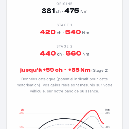
ORIGINE
381
475
ch ·
Nm
STAGE 1
420
540
ch ·
Nm
STAGE 2
440
560
ch ·
Nm
jusqu'à +59 ch · +85 Nm
(Stage 2)
Données catalogue (potentiel indicatif pour cette
motorisation). Vos gains réels sont mesurés sur votre
véhicule, sur notre banc de puissance.
ch
Nm
490
625
330
425