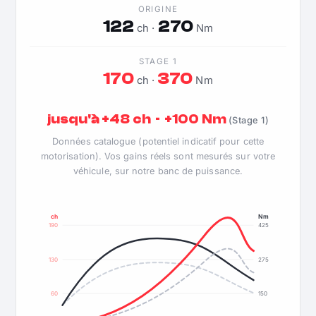
ORIGINE
122
270
ch ·
Nm
STAGE 1
170
370
ch ·
Nm
jusqu'à +48 ch · +100 Nm
(Stage 1)
Données catalogue (potentiel indicatif pour cette
motorisation). Vos gains réels sont mesurés sur votre
véhicule, sur notre banc de puissance.
ch
Nm
190
425
130
275
60
150