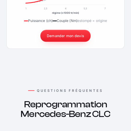
1
2,5
4
5,5
7
régime (×1000 tr/min)
Puissance (ch)
Couple (Nm)
estompé = origine
Demander mon devis
QUESTIONS FRÉQUENTES
Reprogrammation
Mercedes-Benz CLC