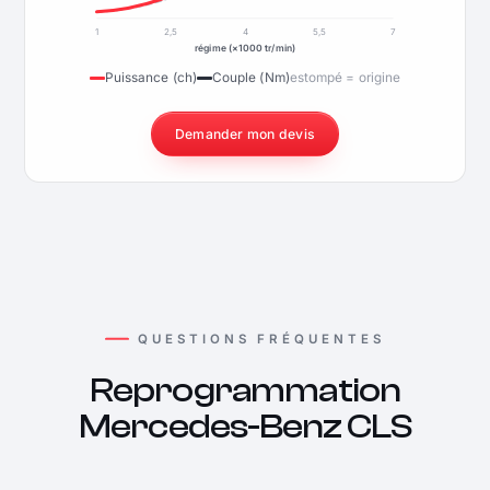
1
2,5
4
5,5
7
régime (×1000 tr/min)
Puissance (ch)
Couple (Nm)
estompé = origine
Demander mon devis
QUESTIONS FRÉQUENTES
Reprogrammation
Mercedes-Benz CLS