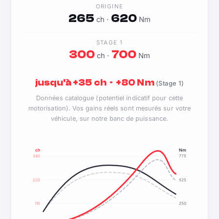
ORIGINE
265
620
ch ·
Nm
STAGE 1
300
700
ch ·
Nm
jusqu'à +35 ch · +80 Nm
(Stage 1)
Données catalogue (potentiel indicatif pour cette
motorisation). Vos gains réels sont mesurés sur votre
véhicule, sur notre banc de puissance.
ch
Nm
340
775
220
525
110
250