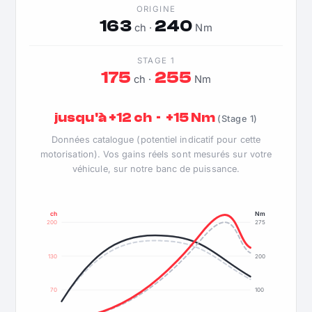
ORIGINE
163
240
ch ·
Nm
STAGE 1
175
255
ch ·
Nm
jusqu'à +12 ch · +15 Nm
(Stage 1)
Données catalogue (potentiel indicatif pour cette
motorisation). Vos gains réels sont mesurés sur votre
véhicule, sur notre banc de puissance.
ch
Nm
200
275
130
200
70
100