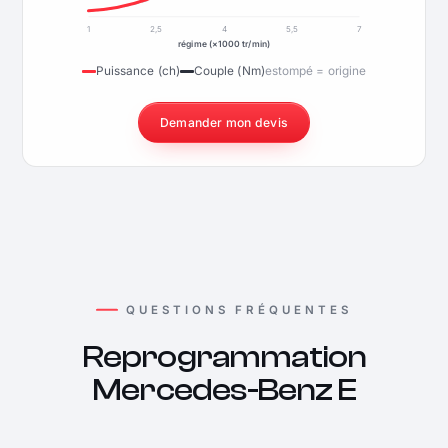
1
2,5
4
5,5
7
régime (×1000 tr/min)
Puissance (ch)
Couple (Nm)
estompé = origine
Demander mon devis
QUESTIONS FRÉQUENTES
Reprogrammation
Mercedes-Benz E