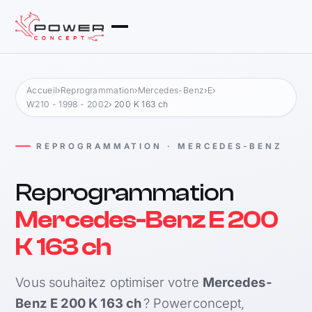
Accueil
›
Reprogrammation
›
Mercedes-Benz
›
E
›
W210 - 1998 - 2002
› 200 K 163 ch
REPROGRAMMATION · MERCEDES-BENZ
Reprogrammation
Mercedes-Benz E 200
K 163 ch
Vous souhaitez optimiser votre
Mercedes-
Benz E 200 K 163 ch
? Powerconcept,