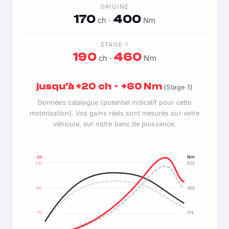
ORIGINE
170
400
ch ·
Nm
STAGE 1
190
460
ch ·
Nm
jusqu'à +20 ch · +60 Nm
(Stage 1)
Données catalogue (potentiel indicatif pour cette
motorisation). Vos gains réels sont mesurés sur votre
véhicule, sur notre banc de puissance.
ch
Nm
210
525
140
350
70
175