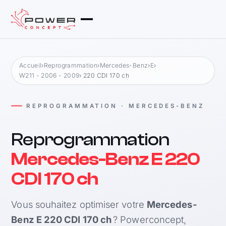
Accueil
›
Reprogrammation
›
Mercedes-Benz
›
E
›
W211 - 2006 - 2009
› 220 CDI 170 ch
REPROGRAMMATION · MERCEDES-BENZ
Reprogrammation
Mercedes-Benz E 220
CDI 170 ch
Vous souhaitez optimiser votre
Mercedes-
Benz E 220 CDI 170 ch
? Powerconcept,