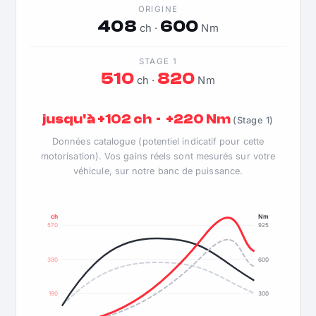
ORIGINE
408
600
ch ·
Nm
STAGE 1
510
820
ch ·
Nm
jusqu'à +102 ch · +220 Nm
(Stage 1)
Données catalogue (potentiel indicatif pour cette
motorisation). Vos gains réels sont mesurés sur votre
véhicule, sur notre banc de puissance.
ch
Nm
570
925
380
600
190
300