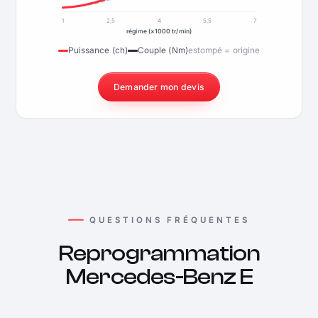
1
2,5
4
5,5
7
régime (×1000 tr/min)
Puissance (ch)
Couple (Nm)
estompé = origine
Demander mon devis
QUESTIONS FRÉQUENTES
Reprogrammation
Mercedes-Benz E