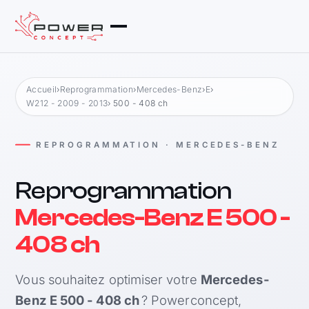
Accueil
›
Reprogrammation
›
Mercedes-Benz
›
E
›
W212 - 2009 - 2013
› 500 - 408 ch
REPROGRAMMATION · MERCEDES-BENZ
Reprogrammation
Mercedes-Benz E 500 -
408 ch
Vous souhaitez optimiser votre
Mercedes-
Benz E 500 - 408 ch
? Powerconcept,